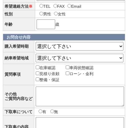
希望連絡方法
※
TEL
FAX
Email
性別
男性
女性
年齢
歳
お問合せ内容
購入希望時期
納車希望地域
在庫確認
車両状態確認
見積り依頼
ローン・金利
質問事項
整備・保証
その他
ご質問内容など
下取車について
有
無
下取車の内容