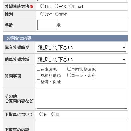
希望連絡方法
※
TEL
FAX
Email
性別
男性
女性
年齢
歳
お問合せ内容
購入希望時期
納車希望地域
在庫確認
車両状態確認
見積り依頼
ローン・金利
質問事項
整備・保証
その他
ご質問内容など
下取車について
有
無
下取車の内容