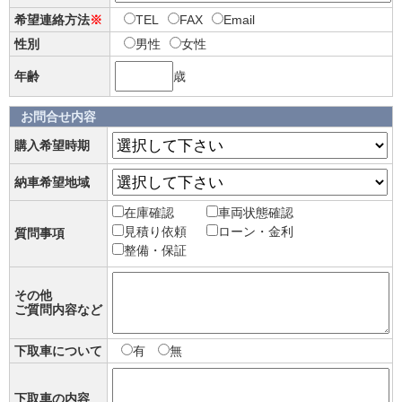
希望連絡方法
※
TEL
FAX
Email
性別
男性
女性
年齢
歳
お問合せ内容
購入希望時期
納車希望地域
在庫確認
車両状態確認
見積り依頼
ローン・金利
質問事項
整備・保証
その他
ご質問内容など
下取車について
有
無
下取車の内容