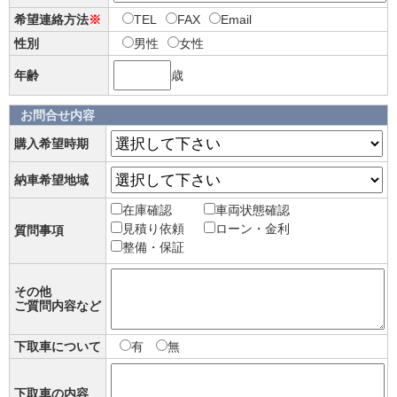
希望連絡方法
※
TEL
FAX
Email
性別
男性
女性
年齢
歳
お問合せ内容
購入希望時期
納車希望地域
在庫確認
車両状態確認
見積り依頼
ローン・金利
質問事項
整備・保証
その他
ご質問内容など
下取車について
有
無
下取車の内容