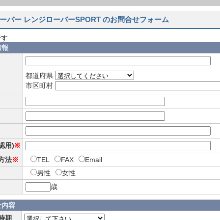
ーバー レンジローバーSPORT のお問合せフォーム
です
情報
都道府県
市区町村
確認用)
※
方法
※
TEL
FAX
Email
男性
女性
歳
せ内容
時期