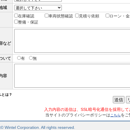
地域
在庫確認
車両状態確認
見積り依頼
ローン・金
整備・保証
容など
ついて
有
無
内容
SLとは？
送信
入力内容の送信は、SSL暗号化通信を採用して
当サイトのプライバシーポリシーは
をご
こちら
© Wintel Corporation. All rights reserved.