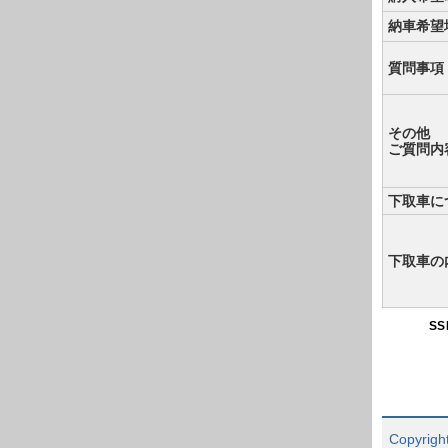
納車希望
質問事項
その他
ご質問内
下取車に
下取車の
S
Copyright