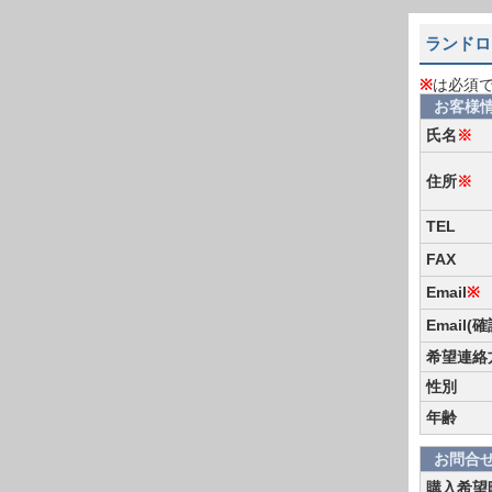
ランドロ
※
は必須
お客様
氏名
※
住所
※
TEL
FAX
Email
※
Email(
希望連絡
性別
年齢
お問合
購入希望