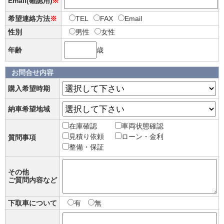
Email(確認用)
※
希望連絡方法
※
TEL
FAX
Email
性別
男性
女性
年齢
歳
お問合せ内容
購入希望時期
納車希望地域
在庫確認
車両状態確認
見積り依頼
ローン・金利
質問事項
整備・保証
その他
ご質問内容など
下取車について
有
無