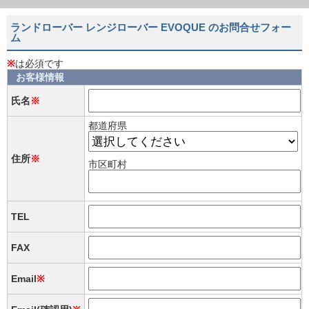
ランドローバー レンジローバー EVOQUE のお問合せフォー
ム
※
は必須です
お客様情報
氏名
※
都道府県
住所
※
市区町村
TEL
FAX
Email
※