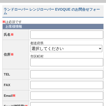
ランドローバー レンジローバー EVOQUE のお問合せフォー
ム
※
は必須です
お客様情報
氏名
※
都道府県
住所
※
市区町村
TEL
FAX
Email
※