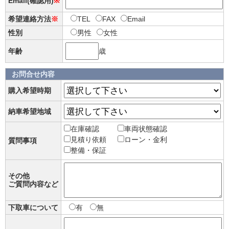
Email(確認用)
※
希望連絡方法
※
TEL
FAX
Email
性別
男性
女性
年齢
歳
お問合せ内容
購入希望時期
納車希望地域
在庫確認
車両状態確認
見積り依頼
ローン・金利
質問事項
整備・保証
その他
ご質問内容など
下取車について
有
無