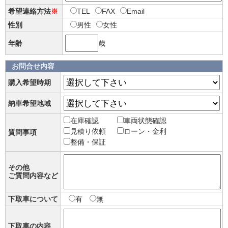
希望連絡方法
※
TEL
FAX
Email
性別
男性
女性
年齢
歳
お問合せ内容
購入希望時期
納車希望地域
在庫確認
車両状態確認
見積り依頼
ローン・金利
質問事項
整備・保証
その他
ご質問内容など
下取車について
有
無
下取車の内容