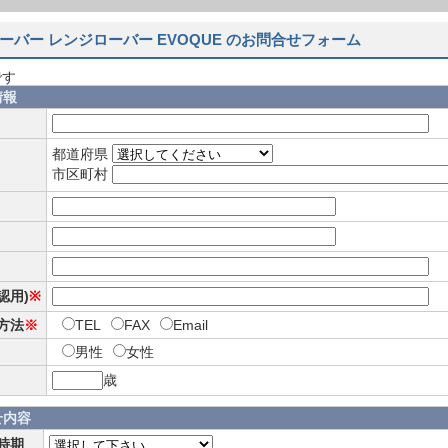
ーバー レンジローバー EVOQUE のお問合せフォーム
です
情報
都道府県
市区町村
確認用)
※
方法
※
TEL
FAX
Email
男性
女性
歳
せ内容
時期