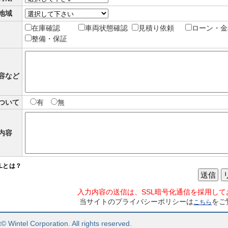
地域
在庫確認
車両状態確認
見積り依頼
ローン・金
整備・保証
容など
ついて
有
無
内容
SLとは？
送信
入力内容の送信は、SSL暗号化通信を採用して
当サイトのプライバシーポリシーは
をご
こちら
© Wintel Corporation. All rights reserved.