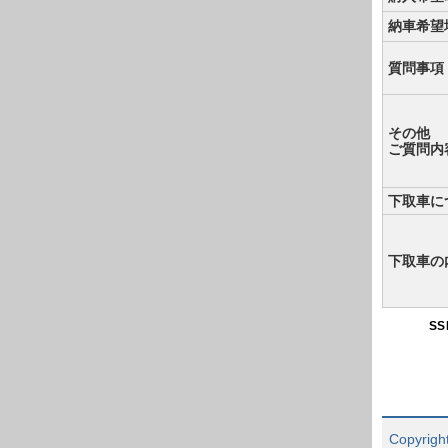
納車希望
質問事項
その他
ご質問内
下取車に
下取車の
S
Copyright