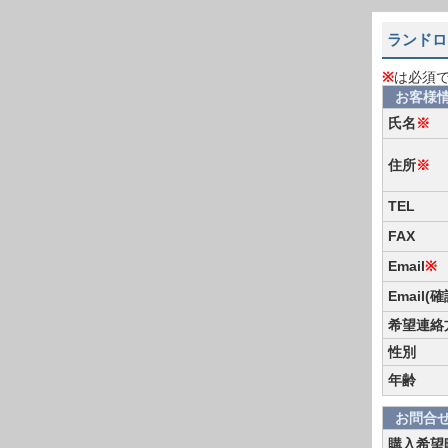
ランドロ
※
は必須
お客様
氏名
※
住所
※
TEL
FAX
Email
※
Email(
希望連絡
性別
年齢
お問合
購入希望