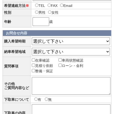
希望連絡方法
※
TEL
FAX
Email
性別
男性
女性
年齢
歳
お問合せ内容
購入希望時期
納車希望地域
在庫確認
車両状態確認
見積り依頼
ローン・金利
質問事項
整備・保証
その他
ご質問内容など
下取車について
有
無
下取車の内容