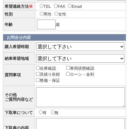
希望連絡方法
※
TEL
FAX
Email
性別
男性
女性
年齢
歳
お問合せ内容
購入希望時期
納車希望地域
在庫確認
車両状態確認
見積り依頼
ローン・金利
質問事項
整備・保証
その他
ご質問内容など
下取車について
有
無
下取車の内容