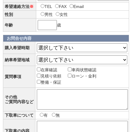
希望連絡方法
※
TEL
FAX
Email
性別
男性
女性
年齢
歳
お問合せ内容
購入希望時期
納車希望地域
在庫確認
車両状態確認
見積り依頼
ローン・金利
質問事項
整備・保証
その他
ご質問内容など
下取車について
有
無
下取車の内容