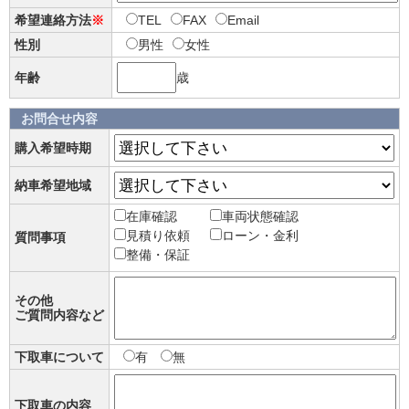
希望連絡方法
※
TEL
FAX
Email
性別
男性
女性
年齢
歳
お問合せ内容
購入希望時期
納車希望地域
在庫確認
車両状態確認
見積り依頼
ローン・金利
質問事項
整備・保証
その他
ご質問内容など
下取車について
有
無
下取車の内容