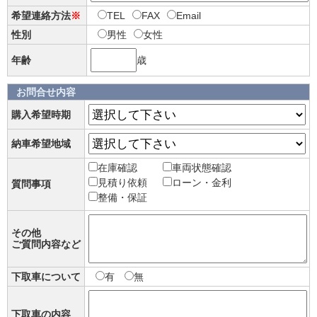
希望連絡方法
※
TEL
FAX
Email
性別
男性
女性
年齢
歳
お問合せ内容
購入希望時期
納車希望地域
在庫確認
車両状態確認
見積り依頼
ローン・金利
質問事項
整備・保証
その他
ご質問内容など
下取車について
有
無
下取車の内容