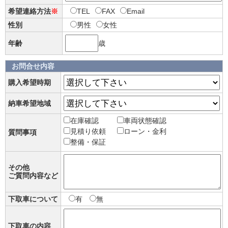
希望連絡方法
※
TEL
FAX
Email
性別
男性
女性
年齢
歳
お問合せ内容
購入希望時期
納車希望地域
在庫確認
車両状態確認
見積り依頼
ローン・金利
質問事項
整備・保証
その他
ご質問内容など
下取車について
有
無
下取車の内容