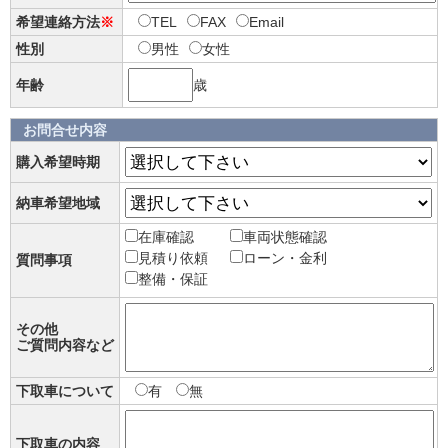
希望連絡方法
※
TEL
FAX
Email
性別
男性
女性
年齢
歳
お問合せ内容
購入希望時期
納車希望地域
在庫確認
車両状態確認
見積り依頼
ローン・金利
質問事項
整備・保証
その他
ご質問内容など
下取車について
有
無
下取車の内容