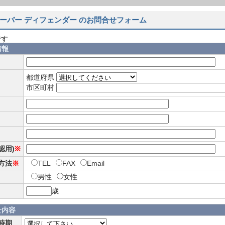
ーバー ディフェンダー のお問合せフォーム
です
情報
都道府県
市区町村
確認用)
※
方法
※
TEL
FAX
Email
男性
女性
歳
せ内容
時期