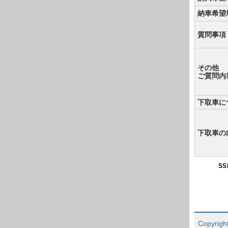
納車希望
質問事項
その他
ご質問内
下取車に
下取車の
S
Copyright