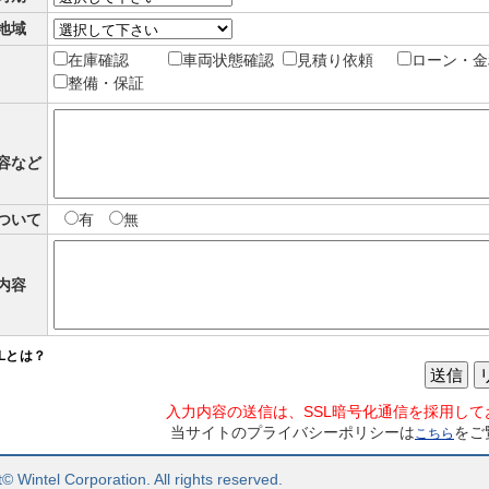
地域
在庫確認
車両状態確認
見積り依頼
ローン・金
整備・保証
容など
ついて
有
無
内容
SLとは？
送信
入力内容の送信は、SSL暗号化通信を採用して
当サイトのプライバシーポリシーは
をご
こちら
© Wintel Corporation. All rights reserved.