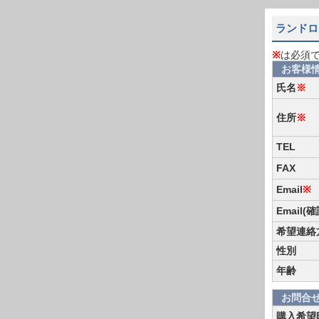
ランドロ
※
は必須
お客様
氏名
※
住所
※
TEL
FAX
Email
※
Email(
希望連絡
性別
年齢
お問合
購入希望