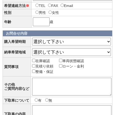
希望連絡方法
※
TEL
FAX
Email
性別
男性
女性
年齢
歳
お問合せ内容
購入希望時期
納車希望地域
在庫確認
車両状態確認
見積り依頼
ローン・金利
質問事項
整備・保証
その他
ご質問内容など
下取車について
有
無
下取車の内容