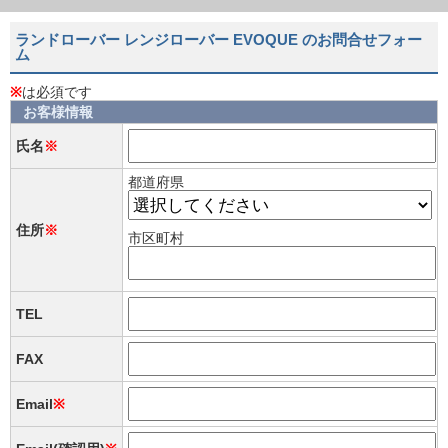
ランドローバー レンジローバー EVOQUE のお問合せフォー
ム
※
は必須です
お客様情報
氏名
※
都道府県
住所
※
市区町村
TEL
FAX
Email
※