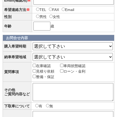
Email(確認用)
※
希望連絡方法
※
TEL
FAX
Email
性別
男性
女性
年齢
歳
お問合せ内容
購入希望時期
納車希望地域
在庫確認
車両状態確認
見積り依頼
ローン・金利
質問事項
整備・保証
その他
ご質問内容など
下取車について
有
無