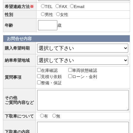
希望連絡方法
※
TEL
FAX
Email
性別
男性
女性
年齢
歳
お問合せ内容
購入希望時期
納車希望地域
在庫確認
車両状態確認
見積り依頼
ローン・金利
質問事項
整備・保証
その他
ご質問内容など
下取車について
有
無
下取車の内容