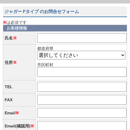
ジャガー Fタイプ のお問合せフォーム
※
は必須です
お客様情報
氏名
※
都道府県
住所
※
市区町村
TEL
FAX
Email
※
Email(確認用)
※