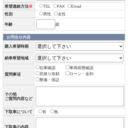
希望連絡方法
※
TEL
FAX
Email
性別
男性
女性
年齢
歳
お問合せ内容
購入希望時期
納車希望地域
在庫確認
車両状態確認
見積り依頼
ローン・金利
質問事項
整備・保証
その他
ご質問内容など
下取車について
有
無
下取車の内容