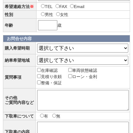
希望連絡方法
※
TEL
FAX
Email
性別
男性
女性
年齢
歳
お問合せ内容
購入希望時期
納車希望地域
在庫確認
車両状態確認
見積り依頼
ローン・金利
質問事項
整備・保証
その他
ご質問内容など
下取車について
有
無
下取車の内容