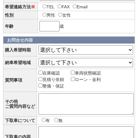
希望連絡方法
※
TEL
FAX
Email
性別
男性
女性
年齢
歳
お問合せ内容
購入希望時期
納車希望地域
在庫確認
車両状態確認
見積り依頼
ローン・金利
質問事項
整備・保証
その他
ご質問内容など
下取車について
有
無
下取車の内容