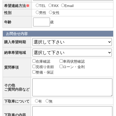
希望連絡方法
※
TEL
FAX
Email
性別
男性
女性
年齢
歳
お問合せ内容
購入希望時期
納車希望地域
在庫確認
車両状態確認
見積り依頼
ローン・金利
質問事項
整備・保証
その他
ご質問内容など
下取車について
有
無
下取車の内容