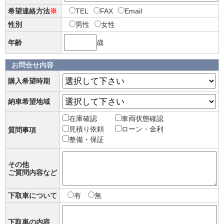
希望連絡方法
※
TEL
FAX
Email
性別
男性
女性
年齢
歳
お問合せ内容
購入希望時期
納車希望地域
在庫確認
車両状態確認
見積り依頼
ローン・金利
質問事項
整備・保証
その他
ご質問内容など
下取車について
有
無
下取車の内容