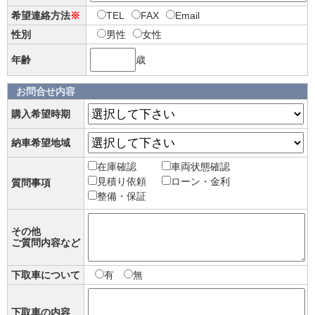
希望連絡方法
※
TEL
FAX
Email
性別
男性
女性
年齢
歳
お問合せ内容
購入希望時期
納車希望地域
在庫確認
車両状態確認
見積り依頼
ローン・金利
質問事項
整備・保証
その他
ご質問内容など
下取車について
有
無
下取車の内容