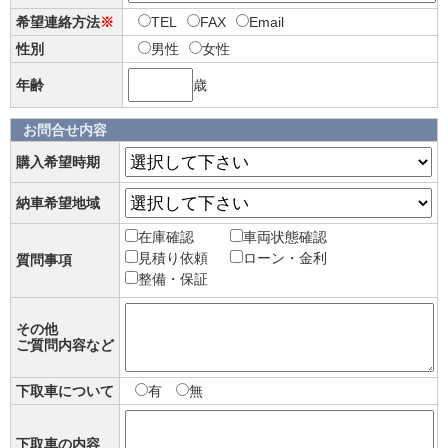
希望連絡方法
※
TEL
FAX
Email
性別
男性
女性
年齢
歳
お問合せ内容
購入希望時期
納車希望地域
在庫確認
車両状態確認
見積り依頼
ローン・金利
質問事項
整備・保証
その他
ご質問内容など
下取車について
有
無
下取車の内容