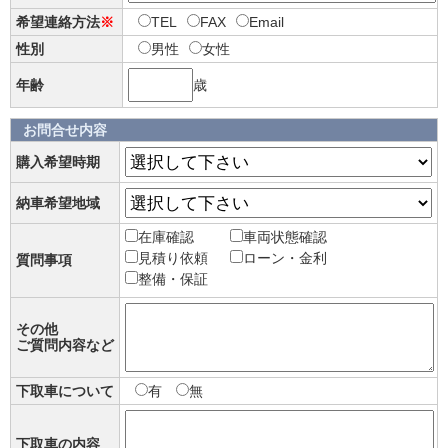
希望連絡方法
※
TEL
FAX
Email
性別
男性
女性
年齢
歳
お問合せ内容
購入希望時期
納車希望地域
在庫確認
車両状態確認
見積り依頼
ローン・金利
質問事項
整備・保証
その他
ご質問内容など
下取車について
有
無
下取車の内容