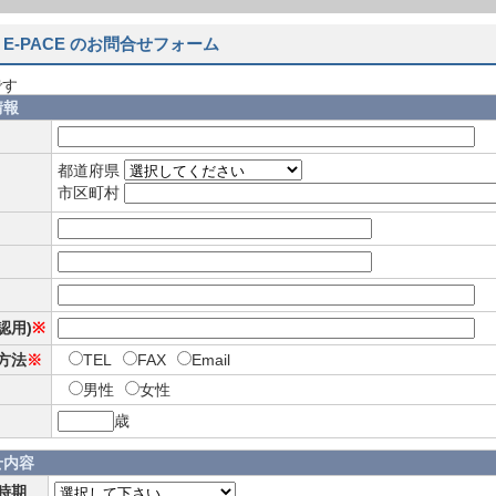
 E-PACE のお問合せフォーム
です
情報
都道府県
市区町村
確認用)
※
方法
※
TEL
FAX
Email
男性
女性
歳
せ内容
時期