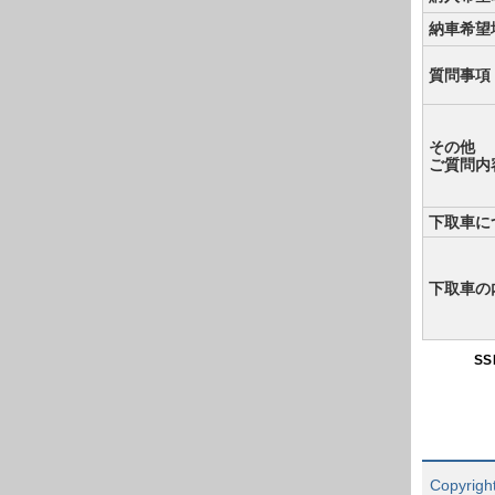
納車希望
質問事項
その他
ご質問内
下取車に
下取車の
S
Copyright