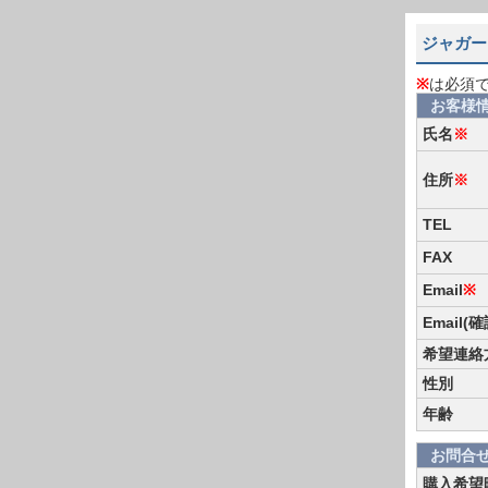
ジャガー
※
は必須
お客様
氏名
※
住所
※
TEL
FAX
Email
※
Email(
希望連絡
性別
年齢
お問合
購入希望