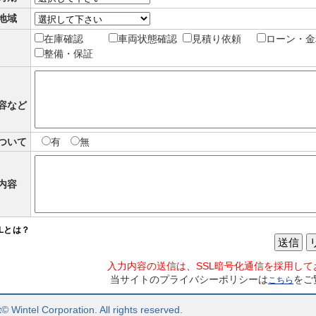
地域
在庫確認
車両状態確認
見積り依頼
ローン・金
整備・保証
容など
ついて
有
無
内容
SLとは？
送信
入力内容の送信は、SSL暗号化通信を採用して
当サイトのプライバシーポリシーは
をご
こちら
© Wintel Corporation. All rights reserved.