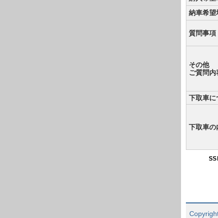
納車希望
質問事項
その他
ご質問内
下取車に
下取車の
S
Copyright