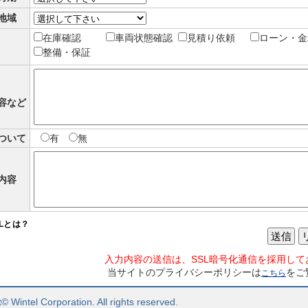
地域
在庫確認
車両状態確認
見積り依頼
ローン・金
整備・保証
容など
ついて
有
無
内容
SLとは？
送信
入力内容の送信は、SSL暗号化通信を採用して
当サイトのプライバシーポリシーは
をご
こちら
© Wintel Corporation. All rights reserved.