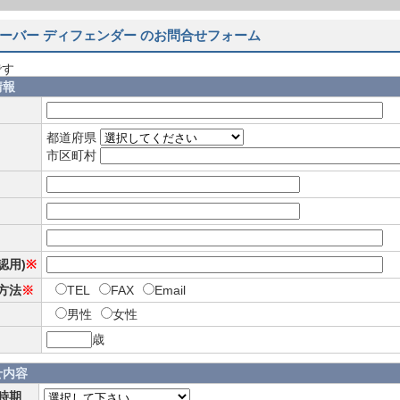
ーバー ディフェンダー のお問合せフォーム
です
情報
都道府県
市区町村
確認用)
※
方法
※
TEL
FAX
Email
男性
女性
歳
せ内容
時期