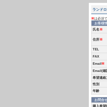
ランドロ
※
は必須
お客様
氏名
※
住所
※
TEL
FAX
Email
※
Email(
希望連絡
性別
年齢
お問合
購入希望