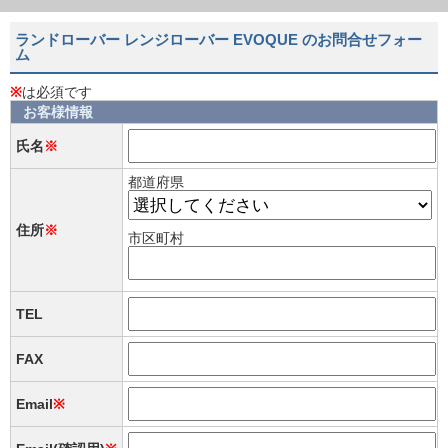
ランドローバー レンジローバー EVOQUE のお問合せフォー
ム
※
は必須です
お客様情報
氏名
※
都道府県
住所
※
市区町村
TEL
FAX
Email
※