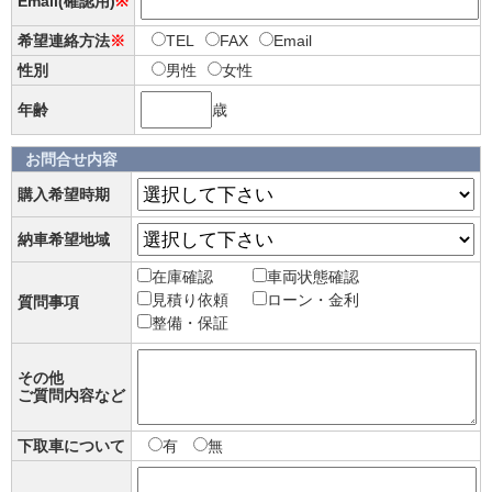
Email(確認用)
※
希望連絡方法
※
TEL
FAX
Email
性別
男性
女性
年齢
歳
お問合せ内容
購入希望時期
納車希望地域
在庫確認
車両状態確認
見積り依頼
ローン・金利
質問事項
整備・保証
その他
ご質問内容など
下取車について
有
無