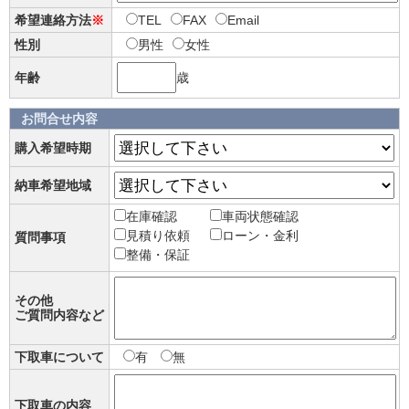
希望連絡方法
※
TEL
FAX
Email
性別
男性
女性
年齢
歳
お問合せ内容
購入希望時期
納車希望地域
在庫確認
車両状態確認
見積り依頼
ローン・金利
質問事項
整備・保証
その他
ご質問内容など
下取車について
有
無
下取車の内容