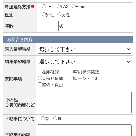
希望連絡方法
※
TEL
FAX
Email
性別
男性
女性
年齢
歳
お問合せ内容
購入希望時期
納車希望地域
在庫確認
車両状態確認
見積り依頼
ローン・金利
質問事項
整備・保証
その他
ご質問内容など
下取車について
有
無
下取車の内容