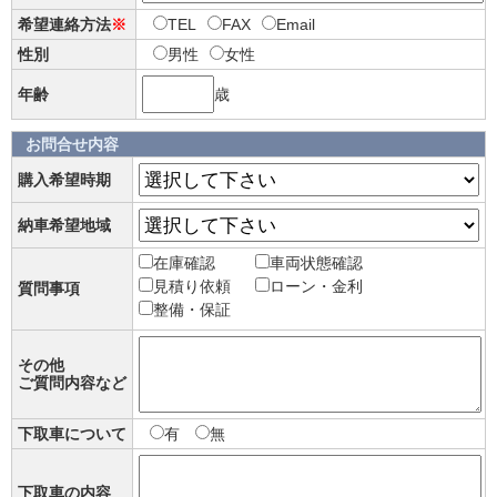
希望連絡方法
※
TEL
FAX
Email
性別
男性
女性
年齢
歳
お問合せ内容
購入希望時期
納車希望地域
在庫確認
車両状態確認
見積り依頼
ローン・金利
質問事項
整備・保証
その他
ご質問内容など
下取車について
有
無
下取車の内容