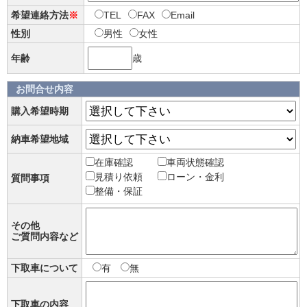
希望連絡方法
※
TEL
FAX
Email
性別
男性
女性
年齢
歳
お問合せ内容
購入希望時期
納車希望地域
在庫確認
車両状態確認
見積り依頼
ローン・金利
質問事項
整備・保証
その他
ご質問内容など
下取車について
有
無
下取車の内容