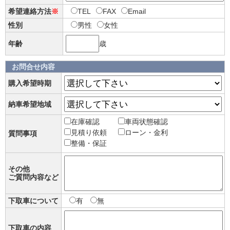
希望連絡方法
※
TEL
FAX
Email
性別
男性
女性
年齢
歳
お問合せ内容
購入希望時期
納車希望地域
在庫確認
車両状態確認
見積り依頼
ローン・金利
質問事項
整備・保証
その他
ご質問内容など
下取車について
有
無
下取車の内容