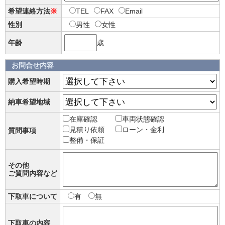
希望連絡方法
※
TEL
FAX
Email
性別
男性
女性
年齢
歳
お問合せ内容
購入希望時期
納車希望地域
在庫確認
車両状態確認
見積り依頼
ローン・金利
質問事項
整備・保証
その他
ご質問内容など
下取車について
有
無
下取車の内容