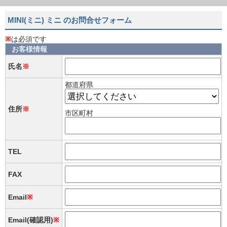
MINI(ミニ) ミニ のお問合せフォーム
※
は必須です
お客様情報
氏名
※
都道府県
住所
※
市区町村
TEL
FAX
Email
※
Email(確認用)
※