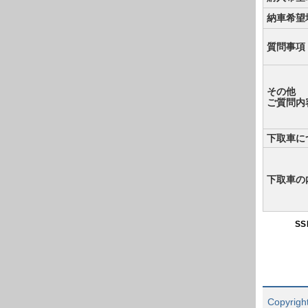
納車希望
質問事項
その他
ご質問内
下取車に
下取車の
S
Copyright