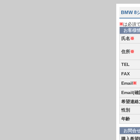
BMW 
※
は必須
お客様
氏名
※
住所
※
TEL
FAX
Email
※
Email(
希望連絡
性別
年齢
お問合
購入希望