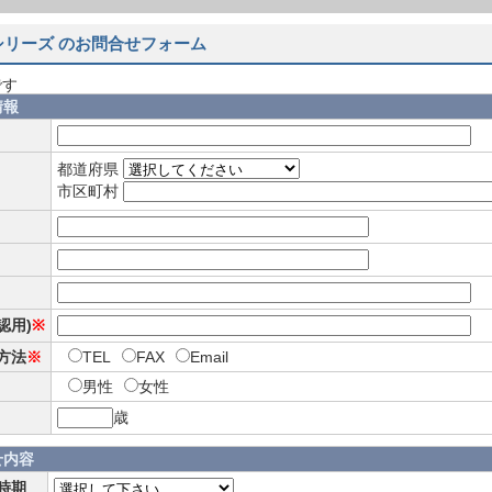
8シリーズ のお問合せフォーム
です
情報
都道府県
市区町村
確認用)
※
方法
※
TEL
FAX
Email
男性
女性
歳
せ内容
時期