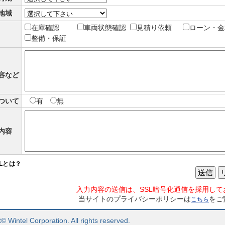
地域
在庫確認
車両状態確認
見積り依頼
ローン・金
整備・保証
容など
ついて
有
無
内容
SLとは？
送信
入力内容の送信は、SSL暗号化通信を採用して
当サイトのプライバシーポリシーは
をご
こちら
© Wintel Corporation. All rights reserved.