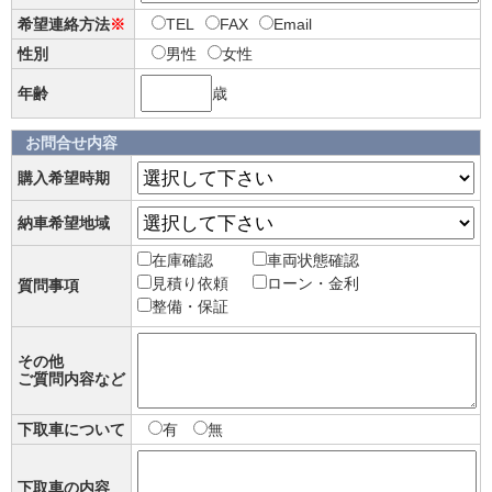
希望連絡方法
※
TEL
FAX
Email
性別
男性
女性
年齢
歳
お問合せ内容
購入希望時期
納車希望地域
在庫確認
車両状態確認
見積り依頼
ローン・金利
質問事項
整備・保証
その他
ご質問内容など
下取車について
有
無
下取車の内容