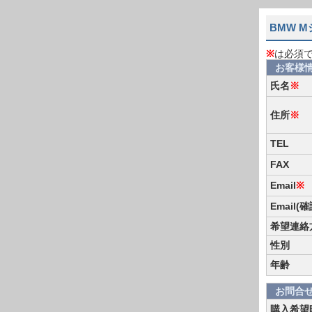
BMW 
※
は必須
お客様
氏名
※
住所
※
TEL
FAX
Email
※
Email(
希望連絡
性別
年齢
お問合
購入希望