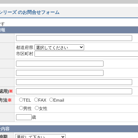
Mシリーズ のお問合せフォーム
です
情報
都道府県
市区町村
確認用)
※
方法
※
TEL
FAX
Email
男性
女性
歳
せ内容
時期