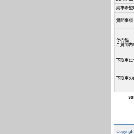
納車希望
質問事項
その他
ご質問内
下取車に
下取車の
S
Copyright