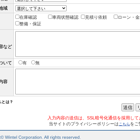
地域
在庫確認
車両状態確認
見積り依頼
ローン・金
整備・保証
容など
ついて
有
無
内容
SLとは？
送信
入力内容の送信は、SSL暗号化通信を採用して
当サイトのプライバシーポリシーは
をご
こちら
© Wintel Corporation. All rights reserved.