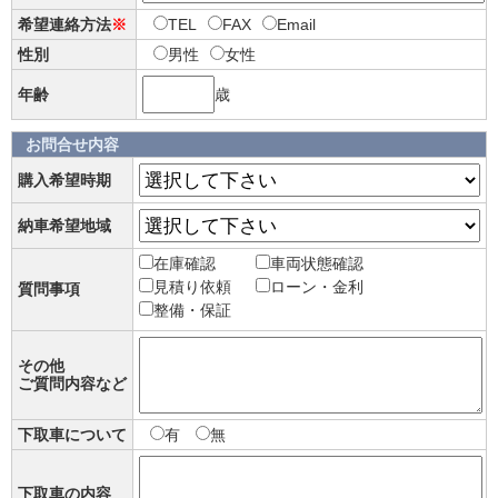
希望連絡方法
※
TEL
FAX
Email
性別
男性
女性
年齢
歳
お問合せ内容
購入希望時期
納車希望地域
在庫確認
車両状態確認
見積り依頼
ローン・金利
質問事項
整備・保証
その他
ご質問内容など
下取車について
有
無
下取車の内容