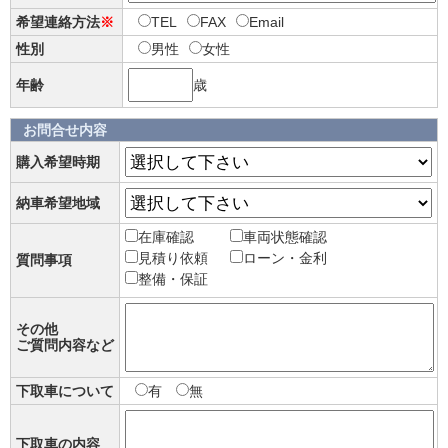
希望連絡方法
※
TEL
FAX
Email
性別
男性
女性
年齢
歳
お問合せ内容
購入希望時期
納車希望地域
在庫確認
車両状態確認
見積り依頼
ローン・金利
質問事項
整備・保証
その他
ご質問内容など
下取車について
有
無
下取車の内容