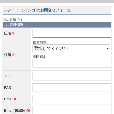
ルノー トゥインゴ のお問合せフォーム
※
は必須です
お客様情報
氏名
※
都道府県
住所
※
市区町村
TEL
FAX
Email
※
Email(確認用)
※