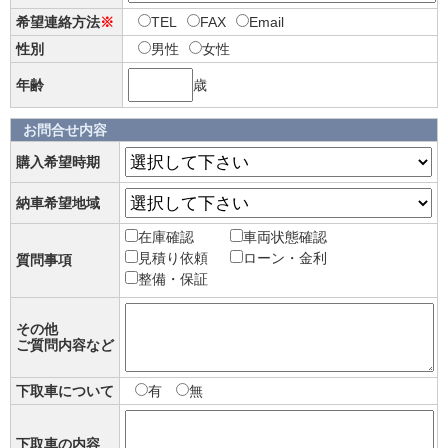
希望連絡方法
※
TEL
FAX
Email
性別
男性
女性
年齢
歳
お問合せ内容
購入希望時期
納車希望地域
在庫確認
車両状態確認
見積り依頼
ローン・金利
質問事項
整備・保証
その他
ご質問内容など
下取車について
有
無
下取車の内容