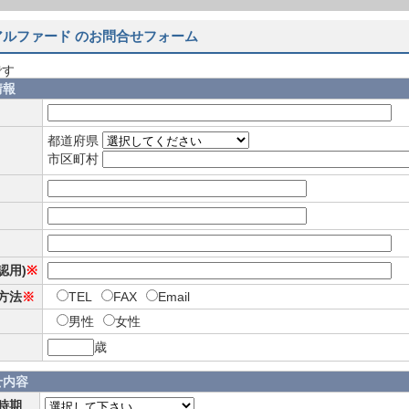
アルファード のお問合せフォーム
です
情報
都道府県
市区町村
確認用)
※
方法
※
TEL
FAX
Email
男性
女性
歳
せ内容
時期