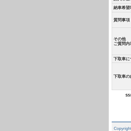
納車希望
質問事項
その他
ご質問内
下取車に
下取車の
S
Copyright