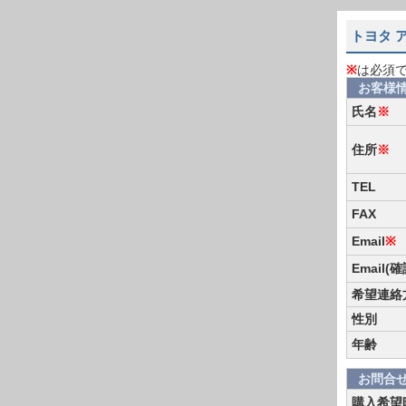
トヨタ 
※
は必須
お客様
氏名
※
住所
※
TEL
FAX
Email
※
Email(
希望連絡
性別
年齢
お問合
購入希望