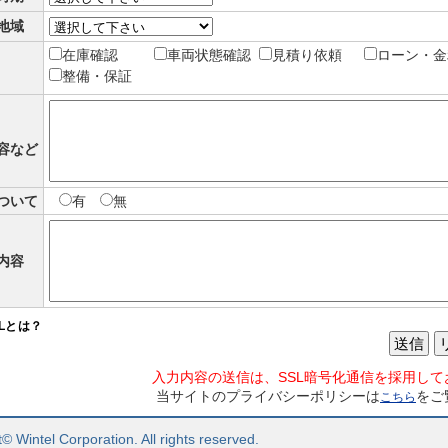
地域
在庫確認
車両状態確認
見積り依頼
ローン・金
整備・保証
容など
ついて
有
無
内容
SLとは？
送信
入力内容の送信は、SSL暗号化通信を採用して
当サイトのプライバシーポリシーは
をご
こちら
© Wintel Corporation. All rights reserved.