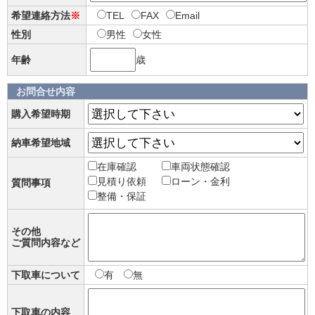
希望連絡方法
※
TEL
FAX
Email
性別
男性
女性
年齢
歳
お問合せ内容
購入希望時期
納車希望地域
在庫確認
車両状態確認
見積り依頼
ローン・金利
質問事項
整備・保証
その他
ご質問内容など
下取車について
有
無
下取車の内容