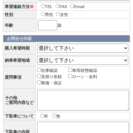
希望連絡方法
※
TEL
FAX
Email
性別
男性
女性
年齢
歳
お問合せ内容
購入希望時期
納車希望地域
在庫確認
車両状態確認
見積り依頼
ローン・金利
質問事項
整備・保証
その他
ご質問内容など
下取車について
有
無
下取車の内容