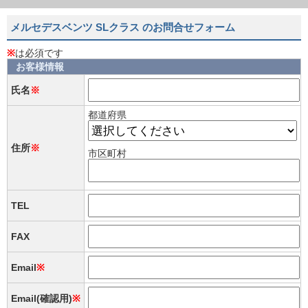
メルセデスベンツ SLクラス のお問合せフォーム
※
は必須です
お客様情報
氏名
※
都道府県
住所
※
市区町村
TEL
FAX
Email
※
Email(確認用)
※