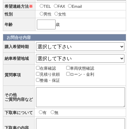
希望連絡方法
※
TEL
FAX
Email
性別
男性
女性
年齢
歳
お問合せ内容
購入希望時期
納車希望地域
在庫確認
車両状態確認
見積り依頼
ローン・金利
質問事項
整備・保証
その他
ご質問内容など
下取車について
有
無
下取車の内容