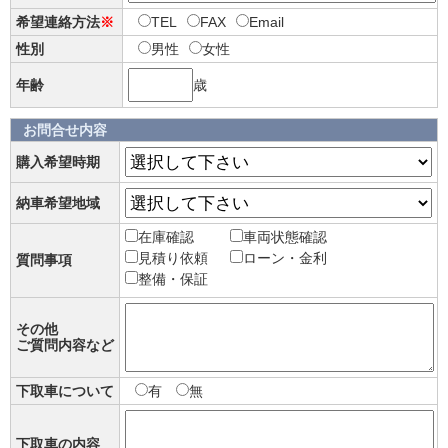
希望連絡方法
※
TEL
FAX
Email
性別
男性
女性
年齢
歳
お問合せ内容
購入希望時期
納車希望地域
在庫確認
車両状態確認
見積り依頼
ローン・金利
質問事項
整備・保証
その他
ご質問内容など
下取車について
有
無
下取車の内容