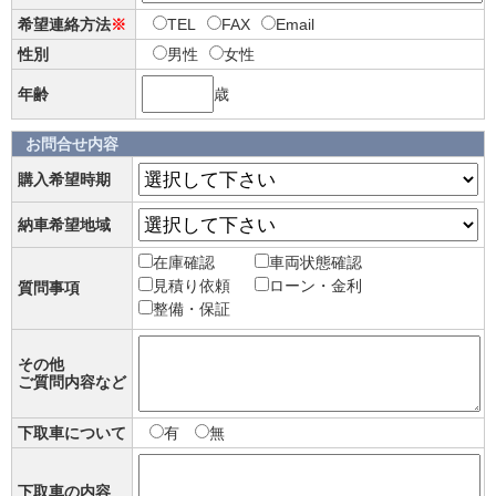
希望連絡方法
※
TEL
FAX
Email
性別
男性
女性
年齢
歳
お問合せ内容
購入希望時期
納車希望地域
在庫確認
車両状態確認
見積り依頼
ローン・金利
質問事項
整備・保証
その他
ご質問内容など
下取車について
有
無
下取車の内容