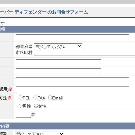
ーバー ディフェンダー のお問合せフォーム
です
情報
都道府県
市区町村
確認用)
※
方法
※
TEL
FAX
Email
男性
女性
歳
せ内容
時期