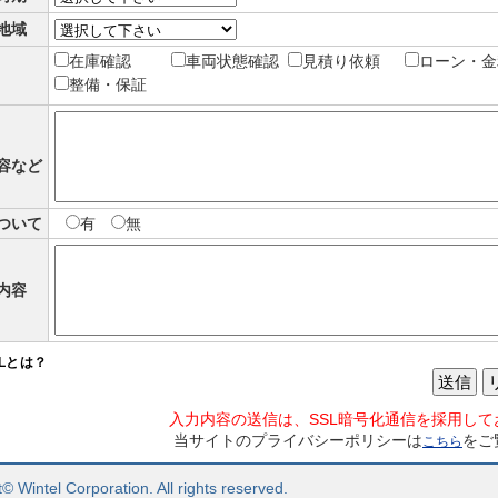
地域
在庫確認
車両状態確認
見積り依頼
ローン・金
整備・保証
容など
ついて
有
無
内容
SLとは？
送信
入力内容の送信は、SSL暗号化通信を採用して
当サイトのプライバシーポリシーは
をご
こちら
© Wintel Corporation. All rights reserved.