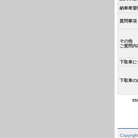
納車希望
質問事項
その他
ご質問内
下取車に
下取車の
S
Copyright