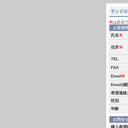
ランドロ
※
は必須
お客様
氏名
※
住所
※
TEL
FAX
Email
※
Email(
希望連絡
性別
年齢
お問合
購入希望